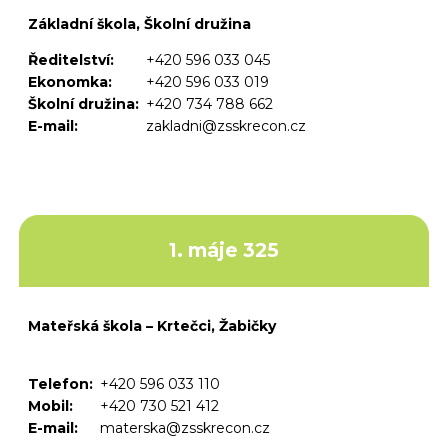
Základní škola, Školní družina
Ředitelství:
+420 596 033 045
Ekonomka:
+420 596 033 019
Školní družina:
+420 734 788 662
E-mail:
zakladni@zsskrecon.cz
1. máje 325
Mateřská škola – Krtečci, Žabičky
Telefon:
+420 596 033 110
Mobil:
+420 730 521 412
E-mail:
materska@zsskrecon.cz