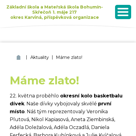
Základní škola a Mateřská škola Bohumín-
Skřečoň 1. máje 217
okres Karviná, příspěvková organizace
MENU
Seznam dětí přijatých k základnímu vzdělávání pro školní rok 2026/2027
|
|
ZŠ a MŠ Bohumín Skřečoň
Aktuality
Máme zlato!
Máme zlato!
22. května proběhlo
okresní kolo basketbalu
dívek
. Naše dívky vybojovaly skvělé
první
místo
. Náš tým reprezentovaly Veronika
Plutová, Nikol Kapiasová, Aneta Ziembinská,
Adéla Doležalová, Adéla Oczadlá, Daniela
Ferfecká, Barbora Kubínková a Julie Kvíčalová.