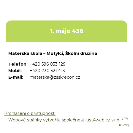
1. máje 436
Mateřská škola – Motýlci, Školní družina
Telefon:
+420 596 033 129
Mobil:
+420 730 521 413
E-mail:
materska@zsskrecon.cz
Prohlášení o přístupnosti
Webové stránky vytvořila společnost
just4web.cz s.r.o.
(J4W-
RS v7.0)