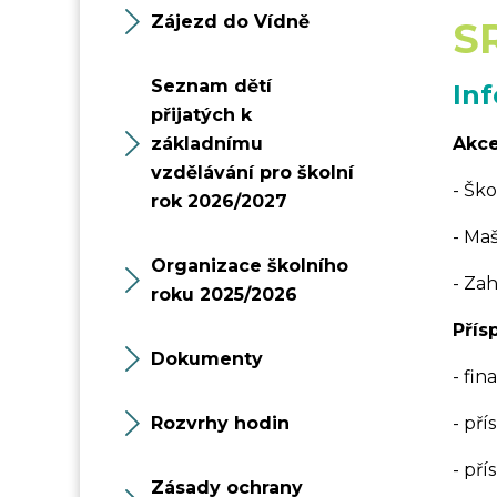
Zájezd do Vídně
S
Seznam dětí
Inf
přijatých k
základnímu
Akc
vzdělávání pro školní
- Ško
rok 2026/2027
- Ma
Organizace školního
- Za
roku 2025/2026
Přís
Dokumenty
- fi
Rozvrhy hodin
- pří
- př
Zásady ochrany