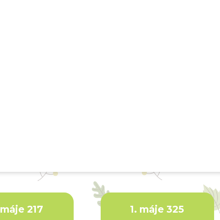
. máje 217
1. máje 325