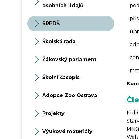
osobních údajů
- po
- př
SRPDŠ
- úh
Školská rada
- od
- ce
Žákovský parlament
- ma
Školní časopis
Komp
Adopce Zoo Ostrava
Čl
Kuld
Projekty
Star
Mikš
Výukové materiály
Walte