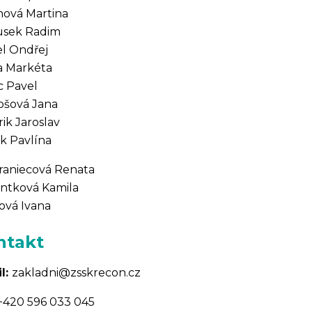
nová Martina
sek Radim
el Ondřej
a Markéta
c Pavel
ošová Jana
ik Jaroslav
ek Pavlína
aniecová Renata
ntková Kamila
rová Ivana
ntakt
l:
zakladni@zsskrecon.cz
+420 596 033 045