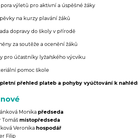
dpora výletů pro aktivní a úspěšné žáky
íspěvky na kurzy plavání žáků
rada dopravy do školy v přírodě
měny za soutěže a ocenění žáků
ny pro účastníky lyžařského výcviku
teriální pomoc škole
letní přehled plateb a pohyby vyúčtování k nahlédn
enové
ánková Monika
předseda
ý Tomáš
místopředseda
íková Veronika
hospodář
r Filip