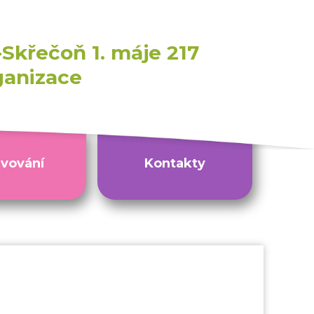
Skřečoň 1. máje 217
ganizace
avování
Kontakty