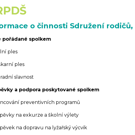
RPDŠ
ormace o činnosti Sdružení rodičů, 
e pořádané spolkem
lní ples
škarní ples
hradní slavnost
pěvky a podpora poskytované spolkem
nancování preventivních programů
spěvky na exkurze a školní výlety
íspěvek na dopravu na lyžařský výcvik