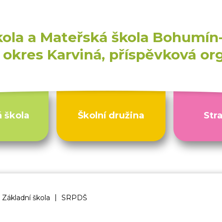
kola a Mateřská škola Bohumín-
okres Karviná, příspěvková or
 škola
Školní družina
Str
|
 a MŠ Bohumín Skřečoň
Základní škola
SRPDŠ