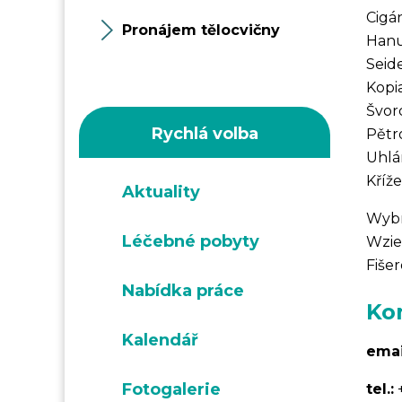
Cigá
Pronájem tělocvičny
Hanu
Seid
Kopi
Švor
Rychlá volba
Pětr
Uhlár
Kříž
Aktuality
Wybr
Léčebné pobyty
Wzie
Fiše
Nabídka práce
Ko
Kalendář
emai
Fotogalerie
tel.: