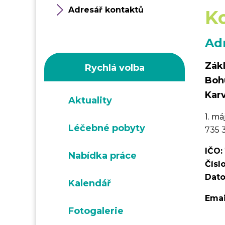
Adresář kontaktů
K
Ad
Zákl
Rychlá volba
Boh
Kar
Aktuality
1. má
Léčebné pobyty
735 
IČO:
Nabídka práce
Čísl
Dato
Kalendář
Emai
Fotogalerie