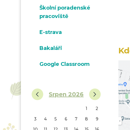
Školní poradenské
pracoviště
E-strava
Bakaláři
Kd
Google Classroom
‹
›
Srpen 2026
1
2
3
4
5
6
7
8
9
10
11
12
13
14
15
16