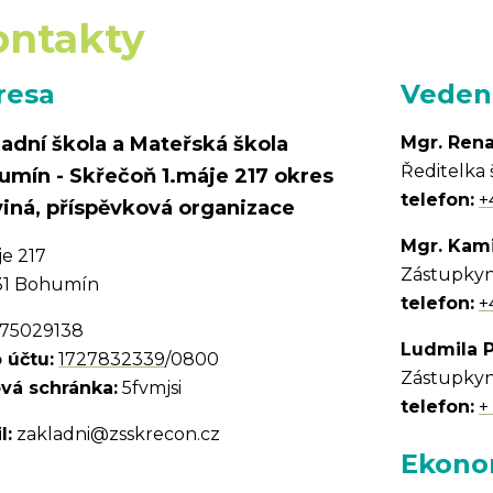
ontakty
resa
Vedení
adní škola a Mateřská škola
Mgr. Ren
Ředitelka 
umín - Skřečoň 1.máje 217 okres
telefon:
+
viná, příspěvková organizace
Mgr. Kam
je 217
Zástupkyně
31 Bohumín
telefon:
+
75029138
Ludmila 
o účtu:
1727832339
/0800
Zástupkyně
vá schránka:
5fvmjsi
telefon:
+
l:
zakladni@zsskrecon.cz
Ekono