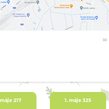
. máje 217
1. máje 325