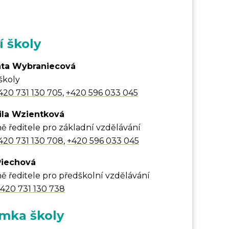
 školy​
ata Wybraniecová
školy
420 731 130 705
,
+420 596 033 045
ila Wzientková
 ředitele pro základní vzdělávání
420 731 130 708
,
+420 596 033 045
Piechová
 ředitele pro předškolní vzdělávání
 420 731 130 738
mka školy