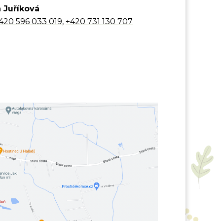
a Juříková
420 596 033 019
,
+420 731 130 707