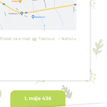
Poslat na e-mail
Tisknout
↑ Nahoru
1. máje 436