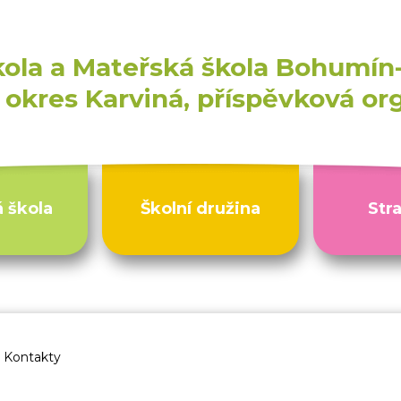
kola a Mateřská škola Bohumín-
okres Karviná, příspěvková or
 škola
Školní družina
Str
 a MŠ Bohumín Skřečoň
Kontakty