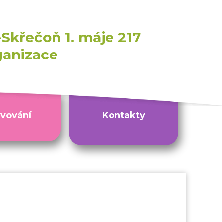
Skřečoň 1. máje 217
ganizace
avování
Kontakty