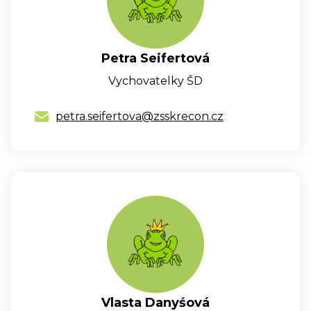
Petra Seifertová
Vychovatelky ŠD
petra.seifertova@zsskrecon.cz
Vlasta Danyśová