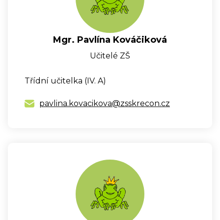
Mgr. Pavlína Kováčiková
Učitelé ZŠ
Třídní učitelka (IV. A)
pavlina.kovacikova@zsskrecon.cz