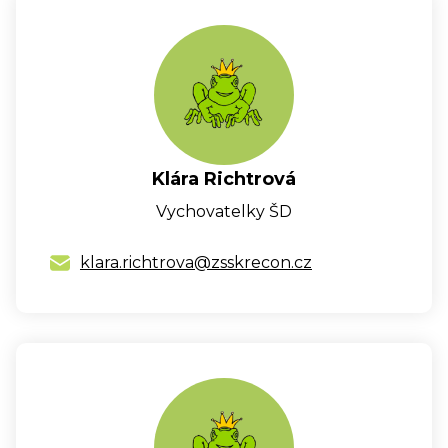
Klára Richtrová
Vychovatelky ŠD
klara.richtrova@zsskrecon.cz