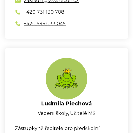
zakladni@zsskrecon.cz
+420 731 130 708
+420 596 033 045
Ludmila Piechová
Vedení školy, Učitelé MŠ
Zástupkyně ředitele pro předškolní