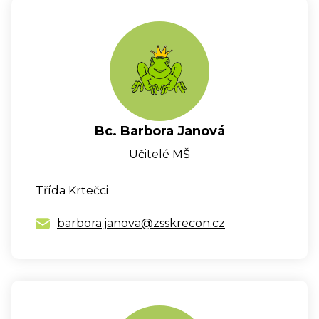
Bc. Barbora Janová
Učitelé MŠ
Třída Krtečci
barbora.janova@zsskrecon.cz