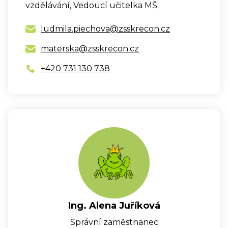
vzdělávání, Vedoucí učitelka MŠ
ludmila.piechova@zsskrecon.cz
materska@zsskrecon.cz
+420 731 130 738
Ing. Alena Juříková
Správní zaměstnanec