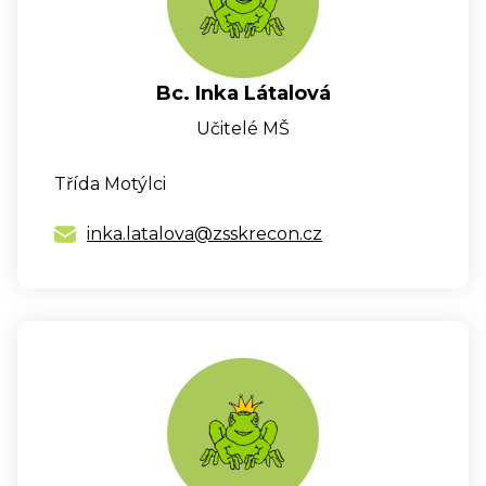
Bc. Inka Látalová
Učitelé MŠ
Třída Motýlci
inka.latalova@zsskrecon.cz