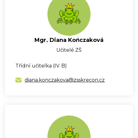
Mgr. Diana Kończaková
Učitelé ZŠ
Třídní učitelka (IV. B)
diana.konczakova@zsskrecon.cz