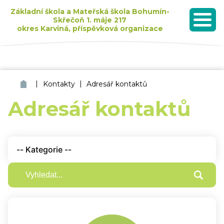
Základní škola a Mateřská škola Bohumín-
Skřečoň 1. máje 217
okres Karviná, příspěvková organizace
MENU
Seznam dětí přijatých k základnímu vzdělávání pro školní rok 2026/2027
|
|
ZŠ a MŠ Bohumín Skřečoň
Kontakty
Adresář kontaktů
Adresář kontaktů