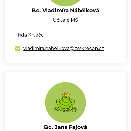
Bc. Vladimíra Nábělková
Učitelé MŠ
Třída Krtečci
vladimira.nabelkova@zsskrecon.cz
Bc. Jana Fajová