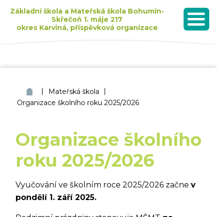
Základní škola a Mateřská škola Bohumín-
Skřečoň 1. máje 217
okres Karviná, příspěvková organizace
MENU
Seznam dětí přijatých k základnímu vzdělávání pro školní rok 2026/2027
|
|
ZŠ a MŠ Bohumín Skřečoň
Mateřská škola
Organizace školního roku 2025/2026
Organizace školního
roku 2025/2026
Vyučování ve školním roce 2025/2026 začne
v
pondělí 1. září 2025.