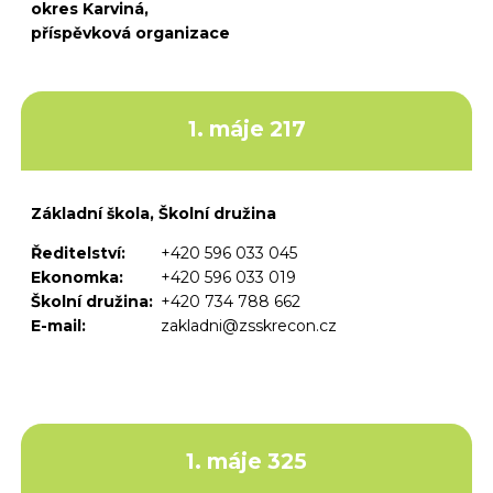
okres Karviná,
příspěvková organizace
1. máje 217
Základní škola, Školní družina
Ředitelství:
+420 596 033 045
Ekonomka:
+420 596 033 019
Školní družina:
+420 734 788 662
E-mail:
zakladni@zsskrecon.cz
1. máje 325