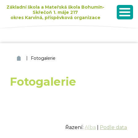
Základní škola a Mateřská škola Bohumín-
Skřečoň 1. máje 217
okres Karviná, příspěvková organizace
MENU
Seznam dětí přijatých k základnímu vzdělávání pro školní rok 2026/2027
|
ZŠ a MŠ Bohumín Skřečoň
Fotogalerie
Fotogalerie
Řazení:
Alba
|
Podle data