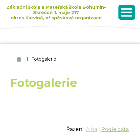
Základní škola a Mateřská škola Bohumín-
Skřečoň 1. máje 217
okres Karviná, příspěvková organizace
MENU
Seznam dětí přijatých k základnímu vzdělávání pro školní rok 2026/2027
|
ZŠ a MŠ Bohumín Skřečoň
Fotogalerie
Fotogalerie
Řazení:
Alba
|
Podle data