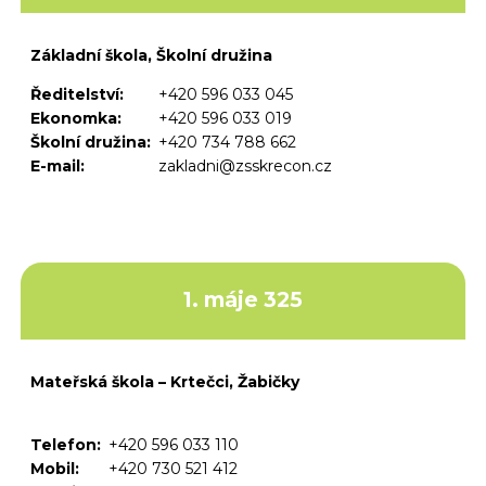
Základní škola, Školní družina
Ředitelství:
+420 596 033 045
Ekonomka:
+420 596 033 019
Školní družina:
+420 734 788 662
E-mail:
zakladni@zsskrecon.cz
1. máje 325
Mateřská škola – Krtečci, Žabičky
Telefon:
+420 596 033 110
Mobil:
+420 730 521 412