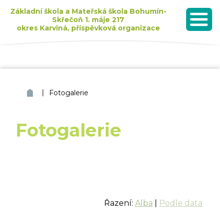
Základní škola a Mateřská škola Bohumín-
Skřečoň 1. máje 217
okres Karviná, příspěvková organizace
MENU
Seznam dětí přijatých k základnímu vzdělávání pro školní rok 2026/2027
|
ZŠ a MŠ Bohumín Skřečoň
Fotogalerie
Fotogalerie
Řazení:
Alba
|
Podle data