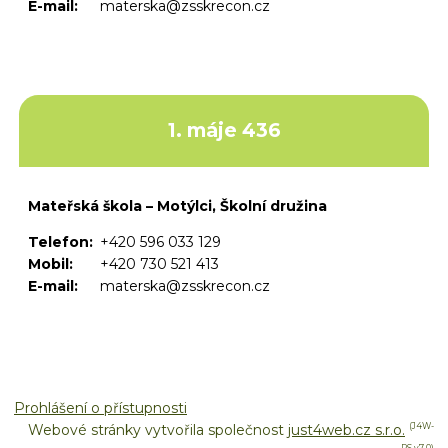
E-mail:
materska@zsskrecon.cz
1. máje 436
Mateřská škola – Motýlci, Školní družina
Telefon:
+420 596 033 129
Mobil:
+420 730 521 413
E-mail:
materska@zsskrecon.cz
Prohlášení o přístupnosti
Webové stránky vytvořila společnost
just4web.cz s.r.o.
(J4W-