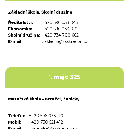
Základní škola, Školní družina
Ředitelství:
+420 596 033 045
Ekonomka:
+420 596 033 019
Školní družina:
+420 734 788 662
E-mail:
zakladni@zsskrecon.cz
1. máje 325
Mateřská škola – Krtečci, Žabičky
Telefon:
+420 596 033 110
Mobil:
+420 730 521 412
E-mail:
materska@zsskrecon.cz