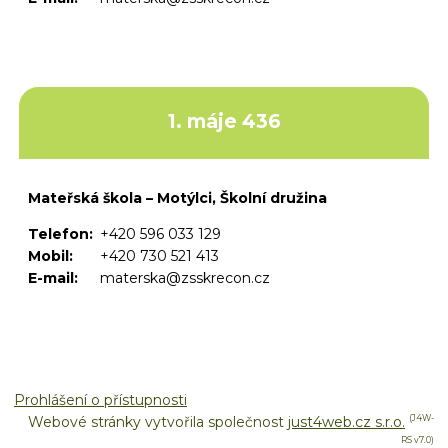
1. máje 436
Mateřská škola – Motýlci, Školní družina
Telefon:
+420 596 033 129
Mobil:
+420 730 521 413
E-mail:
materska@zsskrecon.cz
Prohlášení o přístupnosti
Webové stránky vytvořila společnost
just4web.cz s.r.o.
(J4W-
RS v7.0)