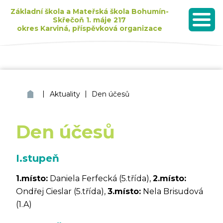
Základní škola a Mateřská škola Bohumín-
Skřečoň 1. máje 217
okres Karviná, příspěvková organizace
MENU
Seznam dětí přijatých k základnímu vzdělávání pro školní rok 2026/2027
|
|
ZŠ a MŠ Bohumín Skřečoň
Aktuality
Den účesů
Den účesů
I.stupeň
1.místo:
Daniela Ferfecká (5.třída),
2.místo:
Ondřej Cieslar (5.třída),
3.místo:
Nela Brisudová
(1.A)