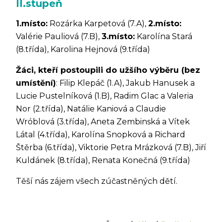
II.stupeň
1.místo:
Rozárka Karpetová (7.A),
2.místo:
Valérie Pauliová (7.B),
3.místo:
Karolína Stará
(8.třída), Karolina Hejnová (9.třída)
Žáci, kteří postoupili do užšího výběru (bez
umístění)
: Filip Klepáč (1.A), Jakub Hanusek a
Lucie Pustelníková (1.B), Radim Glac a Valeria
Nor (2.třída), Natálie Kaniová a Claudie
Wróblová (3.třída), Aneta Zembinská a Vítek
Látal (4.třída), Karolína Snopková a Richard
Štěrba (6.třída), Viktorie Petra Mrázková (7.B), Jiří
Kuldánek (8.třída), Renata Konečná (9.třída)
Těší nás zájem všech zúčastněných dětí.