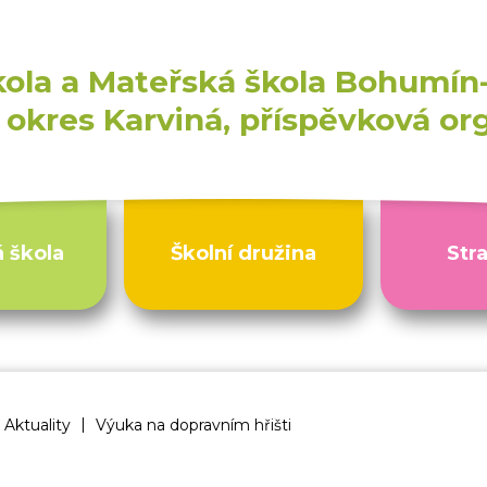
kola a Mateřská škola Bohumín-
okres Karviná, příspěvková or
 škola
Školní družina
Str
|
 a MŠ Bohumín Skřečoň
Aktuality
Výuka na dopravním hřišti