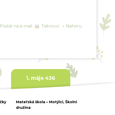
Poslat na e-mail
Tisknout
↑ Nahoru
1. máje 436
ičky
Mateřská škola – Motýlci, Školní
družina