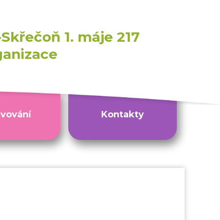
Skřečoň 1. máje 217
ganizace
avování
Kontakty