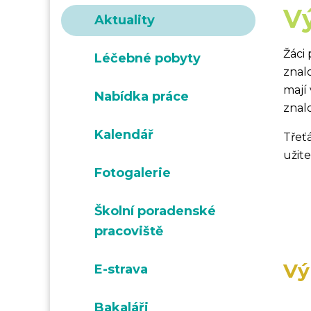
V
Aktuality
Žáci
Léčebné pobyty
znalo
mají
Nabídka práce
znal
Kalendář
Třeť
užit
Fotogalerie
Školní poradenské
pracoviště
Vý
E-strava
Bakaláři