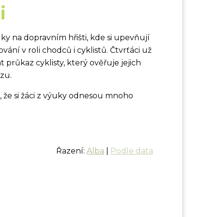
i
y na dopravním hřišti, kde si upevňují
ání v roli chodců i cyklistů. Čtvrťáci už
průkaz cyklisty, který ověřuje jejich
zu.
, že si žáci z výuky odnesou mnoho
Řazení:
Alba
|
Podle data