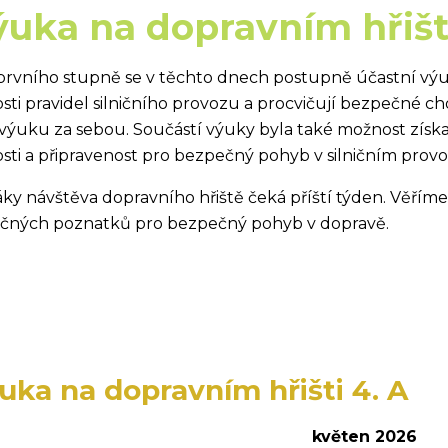
ýuka na dopravním hřišt
 prvního stupně se v těchto dnech postupně účastní výuk
sti pravidel silničního provozu a procvičují bezpečné chov
 výuku za sebou. Součástí výuky byla také možnost získat 
osti a připravenost pro bezpečný pohyb v silničním provo
áky návštěva dopravního hřiště čeká příští týden. Věříme
ečných poznatků pro bezpečný pohyb v dopravě.
uka na dopravním hřišti 4. A
květen 2026