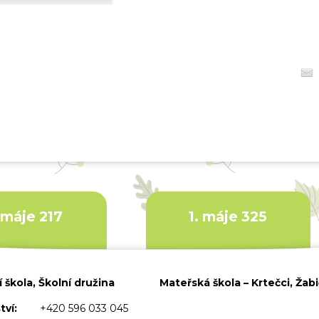
. máje 217
1. máje 325
 škola, Školní družina
Mateřská škola – Krtečci, Žab
tví:
+420 596 033 045