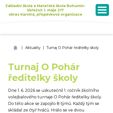
Základní škola a Mateřská škola Bohumín-
Skřečoň 1. máje 217
okres Karviná, příspěvková organizace
MENU
Seznam dětí přijatých k základnímu vzdělávání pro školní rok 2026/2027
|
|
ZŠ a MŠ Bohumín Skřečoň
Aktuality
Turnaj O Pohár ředitelky školy
Turnaj O Pohár
ředitelky školy
Dne 1. 6. 2026 se uskutečnil 1. ročník školního
volejbalového turnaje O Pohár ředitelky školy.
Do této akce se zapojilo 8 týmů. Každý tým se
skládal ze čtyř hráčů. Hrálo se ve dvou