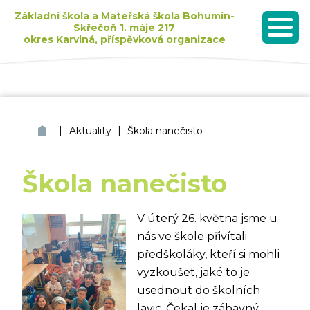
Základní škola a Mateřská škola Bohumín-
Skřečoň 1. máje 217
okres Karviná, příspěvková organizace
MENU
Seznam dětí přijatých k základnímu vzdělávání pro školní rok 2026/2027
|
|
ZŠ a MŠ Bohumín Skřečoň
Aktuality
Škola nanečisto
Škola nanečisto
V úterý 26. května jsme u
nás ve škole přivítali
předškoláky, kteří si mohli
vyzkoušet, jaké to je
usednout do školních
lavic. Čekal je zábavný