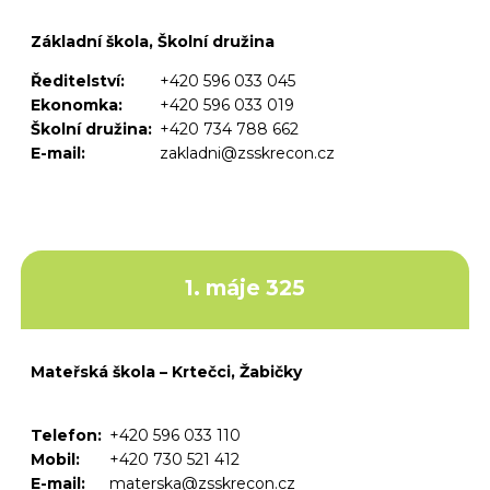
Základní škola, Školní družina
Ředitelství:
+420 596 033 045
Ekonomka:
+420 596 033 019
Školní družina:
+420 734 788 662
E-mail:
zakladni@zsskrecon.cz
1. máje 325
Mateřská škola – Krtečci, Žabičky
Telefon:
+420 596 033 110
Mobil:
+420 730 521 412
E-mail:
materska@zsskrecon.cz