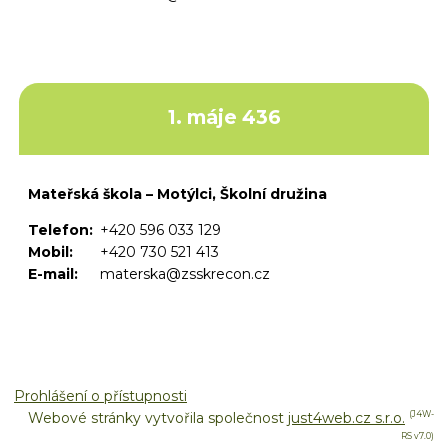
1. máje 436
Mateřská škola – Motýlci, Školní družina
Telefon:
+420 596 033 129
Mobil:
+420 730 521 413
E-mail:
materska@zsskrecon.cz
Prohlášení o přístupnosti
Webové stránky vytvořila společnost
just4web.cz s.r.o.
(J4W-
RS v7.0)