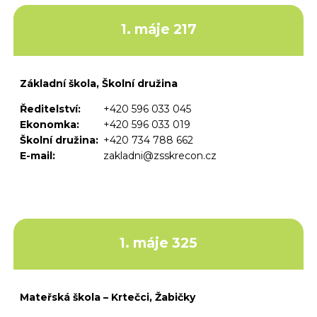
1. máje 217
Základní škola, Školní družina
Ředitelství:
+420 596 033 045
Ekonomka:
+420 596 033 019
Školní družina:
+420 734 788 662
E-mail:
zakladni@zsskrecon.cz
1. máje 325
Mateřská škola – Krtečci, Žabičky