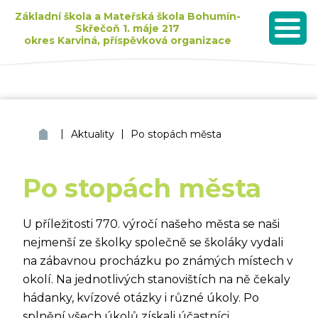
Základní škola a Mateřská škola Bohumín-
Skřečoň 1. máje 217
okres Karviná, příspěvková organizace
MENU
Seznam dětí přijatých k základnímu vzdělávání pro školní rok 2026/2027
|
|
ZŠ a MŠ Bohumín Skřečoň
Aktuality
Po stopách města
Po stopách města
U příležitosti 770. výročí našeho města se naši
nejmenší ze školky společně se školáky vydali
na zábavnou procházku po známých místech v
okolí. Na jednotlivých stanovištích na ně čekaly
hádanky, kvízové otázky i různé úkoly. Po
splnění všech úkolů získali účastníci