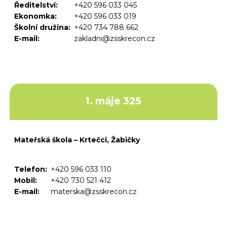
Ředitelství:
+420 596 033 045
Ekonomka:
+420 596 033 019
Školní družina:
+420 734 788 662
E-mail:
zakladni@zsskrecon.cz
1. máje 325
Mateřská škola – Krtečci, Žabičky
Telefon:
+420 596 033 110
Mobil:
+420 730 521 412
E-mail:
materska@zsskrecon.cz