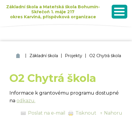
Základní škola a Mateřská škola Bohumín-
Skřečoň 1. máje 217
okres Karviná, příspěvková organizace
MENU
Seznam dětí přijatých k základnímu vzdělávání pro školní rok 2026/2027
|
|
|
ZŠ a MŠ Bohumín Skřečoň
Základní škola
Projekty
O2 Chytrá škola
O2 Chytrá škola
Informace k grantovému programu dostupné
na
odkazu.
Poslat na e-mail
Tisknout
↑ Nahoru