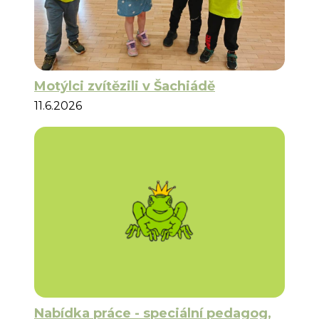
Motýlci zvítězili v Šachiádě
11.6.2026
Nabídka práce - speciální pedagog,