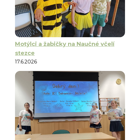
Motýlci a žabičky na Naučné včelí
stezce
17.6.2026