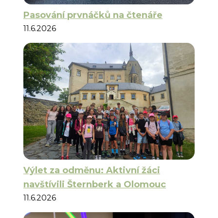
Pasování prvnáčků na čtenáře
11.6.2026
Výlet za odměnu: Aktivní žáci
navštívili Šternberk a Olomouc
11.6.2026