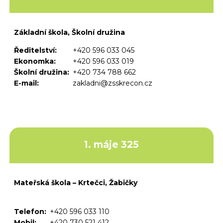
Základní škola, Školní družina
Ředitelství:
+420 596 033 045
Ekonomka:
+420 596 033 019
Školní družina:
+420 734 788 662
E-mail:
zakladni@zsskrecon.cz
1. máje 325
Mateřská škola – Krtečci, Žabičky
Telefon:
+420 596 033 110
Mobil:
+420 730 521 412