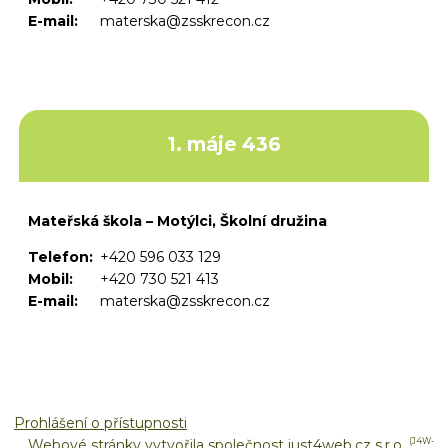
E-mail:
materska@zsskrecon.cz
1. máje 436
Mateřská škola – Motýlci, Školní družina
Telefon:
+420 596 033 129
Mobil:
+420 730 521 413
E-mail:
materska@zsskrecon.cz
Prohlášení o přístupnosti
Webové stránky vytvořila společnost
just4web.cz s.r.o.
(J4W-