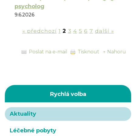
psycholog
9.6.2026
« předchozí
1
2
3
4
5
6
7
další »
Poslat na e-mail
Tisknout
↑ Nahoru
Rychlá volba
Aktuality
Léčebné pobyty