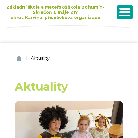
Základní škola a Mateřská škola Bohumín-
Skřečoň 1. máje 217
okres Karviná, příspěvková organizace
MENU
Seznam dětí přijatých k základnímu vzdělávání pro školní rok 2026/2027
|
ZŠ a MŠ Bohumín Skřečoň
Aktuality
Aktuality