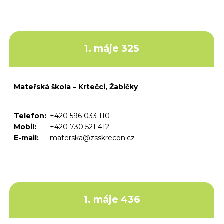
1. máje 325
Mateřská škola – Krtečci, Žabičky
Telefon:
+420 596 033 110
Mobil:
+420 730 521 412
E-mail:
materska@zsskrecon.cz
1. máje 436