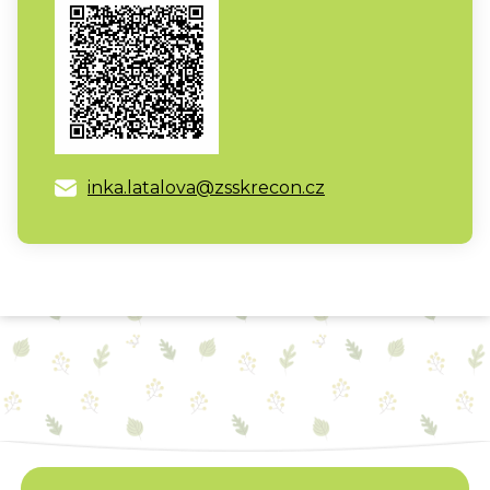
inka.latalova@zsskrecon.cz