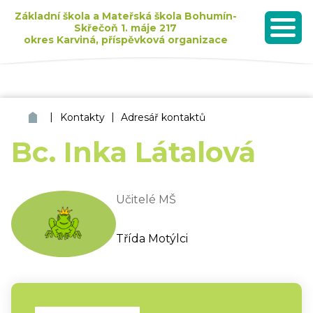
Základní škola a Mateřská škola Bohumín-
Skřečoň 1. máje 217
okres Karviná, příspěvková organizace
MENU
Seznam dětí přijatých k základnímu vzdělávání pro školní rok 2026/2027
|
|
ZŠ a MŠ Bohumín Skřečoň
Kontakty
Adresář kontaktů
Bc. Inka Látalová
Učitelé MŠ
Třída Motýlci