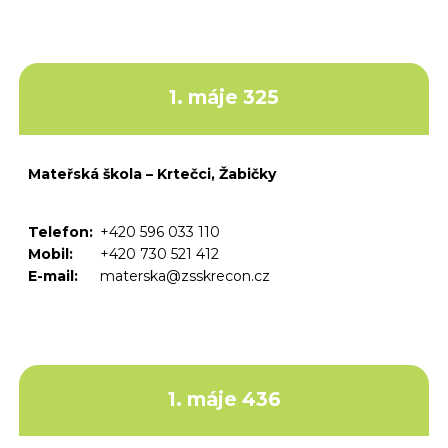
1. máje 325
Mateřská škola – Krtečci, Žabičky
Telefon:
+420 596 033 110
Mobil:
+420 730 521 412
E-mail:
materska@zsskrecon.cz
1. máje 436