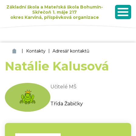
Základní škola a Mateřská škola Bohumín-
Skřečoň 1. máje 217
okres Karviná, příspěvková organizace
MENU
Seznam dětí přijatých k základnímu vzdělávání pro školní rok 2026/2027
|
|
ZŠ a MŠ Bohumín Skřečoň
Kontakty
Adresář kontaktů
Natálie Kalusová
Učitelé MŠ
Třída Žabičky