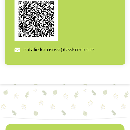
natalie.kalusova@zsskrecon.cz