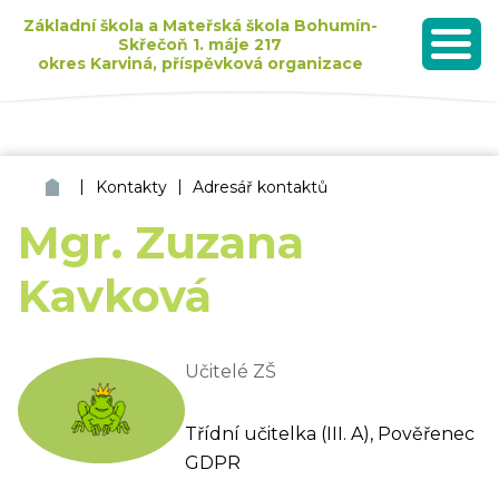
Základní škola a Mateřská škola Bohumín-
Skřečoň 1. máje 217
okres Karviná, příspěvková organizace
MENU
Seznam dětí přijatých k základnímu vzdělávání pro školní rok 2026/2027
|
|
ZŠ a MŠ Bohumín Skřečoň
Kontakty
Adresář kontaktů
Mgr. Zuzana
Kavková
Učitelé ZŠ
Třídní učitelka (III. A), Pověřenec
GDPR