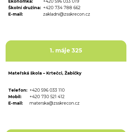
Ekonomka:
+420 596 033 019
Školní družina:
+420 734 788 662
E-mail:
zakladni@zsskrecon.cz
1. máje 325
Mateřská škola – Krtečci, Žabičky
Telefon:
+420 596 033 110
Mobil:
+420 730 521 412
E-mail:
materska@zsskrecon.cz