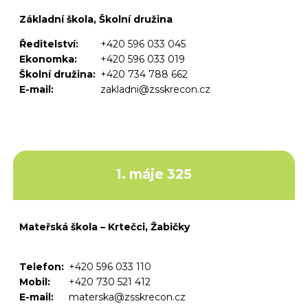
Základní škola, Školní družina
Ředitelství:
+420 596 033 045
Ekonomka:
+420 596 033 019
Školní družina:
+420 734 788 662
E-mail:
zakladni@zsskrecon.cz
1. máje 325
Mateřská škola – Krtečci, Žabičky
Telefon:
+420 596 033 110
Mobil:
+420 730 521 412
E-mail:
materska@zsskrecon.cz