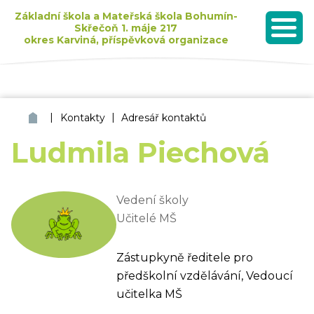
Základní škola a Mateřská škola Bohumín-
Skřečoň 1. máje 217
okres Karviná, příspěvková organizace
MENU
Seznam dětí přijatých k základnímu vzdělávání pro školní rok 2026/2027
|
|
ZŠ a MŠ Bohumín Skřečoň
Kontakty
Adresář kontaktů
Ludmila Piechová
Vedení školy
Učitelé MŠ
Zástupkyně ředitele pro
předškolní vzdělávání, Vedoucí
učitelka MŠ