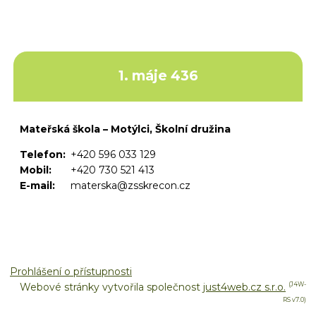
1. máje 436
Mateřská škola – Motýlci, Školní družina
Telefon:
+420 596 033 129
Mobil:
+420 730 521 413
E-mail:
materska@zsskrecon.cz
Prohlášení o přístupnosti
Webové stránky vytvořila společnost
just4web.cz s.r.o.
(J4W-
RS v7.0)