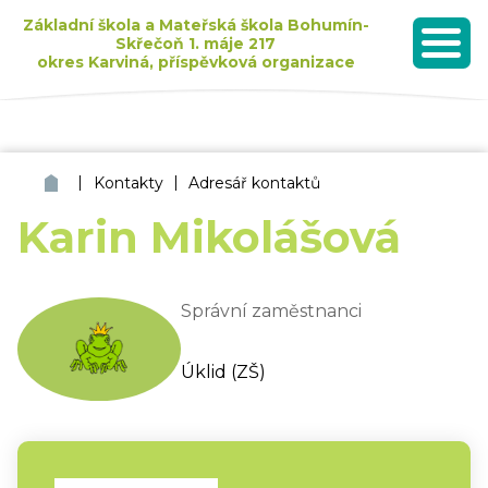
Základní škola a Mateřská škola Bohumín-
Skřečoň 1. máje 217
okres Karviná, příspěvková organizace
MENU
Seznam dětí přijatých k základnímu vzdělávání pro školní rok 2026/2027
|
|
ZŠ a MŠ Bohumín Skřečoň
Kontakty
Adresář kontaktů
Karin Mikolášová
Správní zaměstnanci
Úklid (ZŠ)