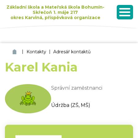
Základní škola a Mateřská škola Bohumín-
Skřečoň 1. máje 217
okres Karviná, příspěvková organizace
MENU
Seznam dětí přijatých k základnímu vzdělávání pro školní rok 2026/2027
|
|
ZŠ a MŠ Bohumín Skřečoň
Kontakty
Adresář kontaktů
Karel Kania
Správní zaměstnanci
Údržba (ZŠ, MŠ)