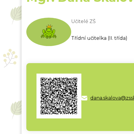
Učitelé ZŠ
Třídní učitelka (II. třída)
dana.skalova@zss