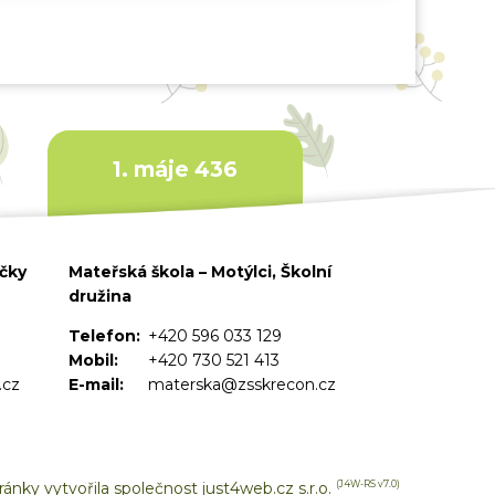
1. máje 436
ičky
Mateřská škola – Motýlci, Školní
družina
Telefon:
+420 596 033 129
Mobil:
+420 730 521 413
.cz
E-mail:
materska@zsskrecon.cz
ánky vytvořila společnost
just4web.cz s.r.o.
(J4W-RS v7.0)