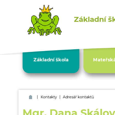
Základní š
Základní škola
Mateřská
|
|
ZŠ a MŠ Bohumín Skřečoň
Kontakty
Adresář kontaktů
Mgr. Dana Skálo