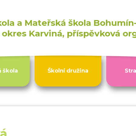
kola a Mateřská škola Bohumín-
okres Karviná, příspěvková or
 škola
Školní družina
Str
vá