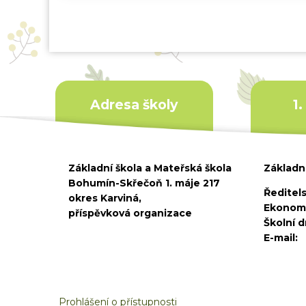
Adresa školy
1
Základní škola a Mateřská škola
Základní
Bohumín-Skřečoň 1. máje 217
Ředitels
okres Karviná,
Ekonom
příspěvková organizace
Školní d
E-mail:
Prohlášení o přístupnosti