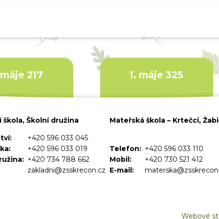
. máje 217
1. máje 325
 škola, Školní družina
Mateřská škola – Krtečci, Žab
tví:
+420 596 033 045
ka:
+420 596 033 019
Telefon:
+420 596 033 110
ružina:
+420 734 788 662
Mobil:
+420 730 521 412
zakladni@zsskrecon.cz
E-mail:
materska@zsskrecon
Webové str