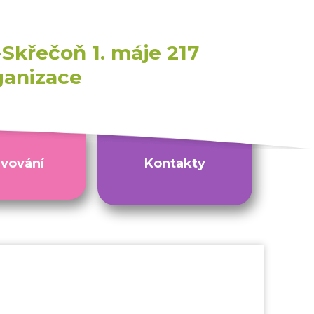
Skřečoň 1. máje 217
ganizace
avování
Kontakty