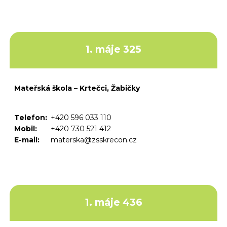
1. máje 325
Mateřská škola – Krtečci, Žabičky
Telefon:
+420 596 033 110
Mobil:
+420 730 521 412
E-mail:
materska@zsskrecon.cz
1. máje 436