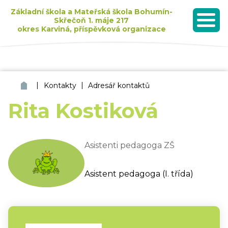
Základní škola a Mateřská škola Bohumín-
Skřečoň 1. máje 217
okres Karviná, příspěvková organizace
MENU
Seznam dětí přijatých k základnímu vzdělávání pro školní rok 2026/2027
|
|
ZŠ a MŠ Bohumín Skřečoň
Kontakty
Adresář kontaktů
Rita Kostiková
Asistenti pedagoga ZŠ
Asistent pedagoga (I. třída)