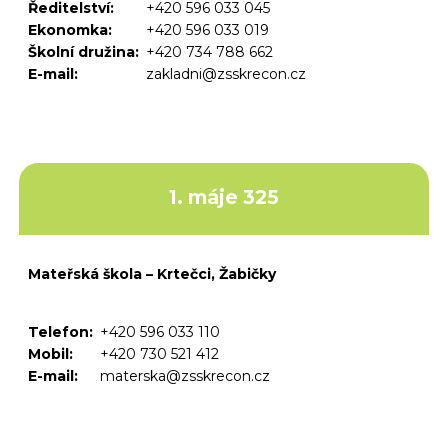
Ředitelství:
+420 596 033 045
Ekonomka:
+420 596 033 019
Školní družina:
+420 734 788 662
E-mail:
zakladni@zsskrecon.cz
1. máje 325
Mateřská škola – Krtečci, Žabičky
Telefon:
+420 596 033 110
Mobil:
+420 730 521 412
E-mail:
materska@zsskrecon.cz