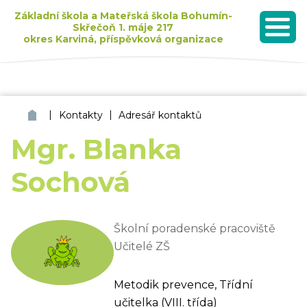
Základní škola a Mateřská škola Bohumín-
Skřečoň 1. máje 217
okres Karviná, příspěvková organizace
MENU
Seznam dětí přijatých k základnímu vzdělávání pro školní rok 2026/2027
|
|
ZŠ a MŠ Bohumín Skřečoň
Kontakty
Adresář kontaktů
Mgr. Blanka
Sochová
Školní poradenské pracoviště
Učitelé ZŠ
Metodik prevence, Třídní
učitelka (VIII. třída)