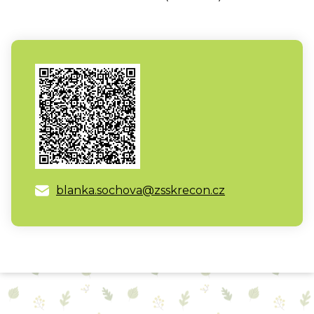
blanka.sochova@zsskrecon.cz