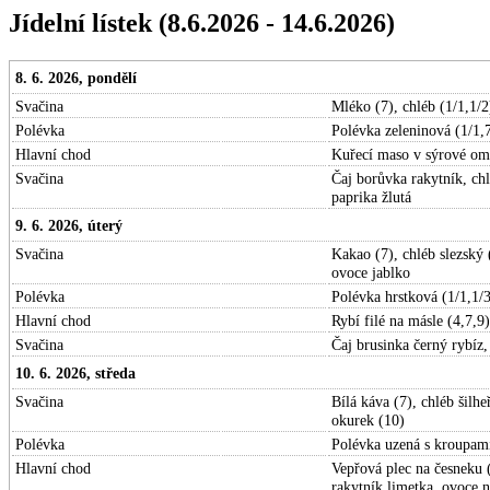
Jídelní lístek (8.6.2026 - 14.6.2026)
8. 6. 2026, pondělí
Svačina
Mléko (7), chléb (1/1,1/2)
Polévka
Polévka zeleninová (1/1,
Hlavní chod
Kuřecí maso v sýrové omá
Svačina
Čaj borůvka rakytník, ch
paprika žlutá
9. 6. 2026, úterý
Svačina
Kakao (7), chléb slezský 
ovoce jablko
Polévka
Polévka hrstková (1/1,1/3
Hlavní chod
Rybí filé na másle (4,7,9
Svačina
Čaj brusinka černý rybíz,
10. 6. 2026, středa
Svačina
Bílá káva (7), chléb šilh
okurek (10)
Polévka
Polévka uzená s kroupami
Hlavní chod
Vepřová plec na česneku (
rakytník limetka, ovoce n