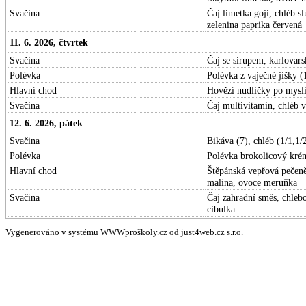
Svačina
Čaj limetka goji, chléb 
zelenina paprika červená
11. 6. 2026, čtvrtek
Svačina
Čaj se sirupem, karlovars
Polévka
Polévka z vaječné jíšky (
Hlavní chod
Hovězí nudličky po mysli
Svačina
Čaj multivitamin, chléb v
12. 6. 2026, pátek
Svačina
Bikáva (7), chléb (1/1,1/
Polévka
Polévka brokolicový krém
Hlavní chod
Štěpánská vepřová pečeně 
malina, ovoce meruňka
Svačina
Čaj zahradní směs, chleb
cibulka
Vygenerováno v systému WWWproškoly.cz od just4web.cz s.r.o.