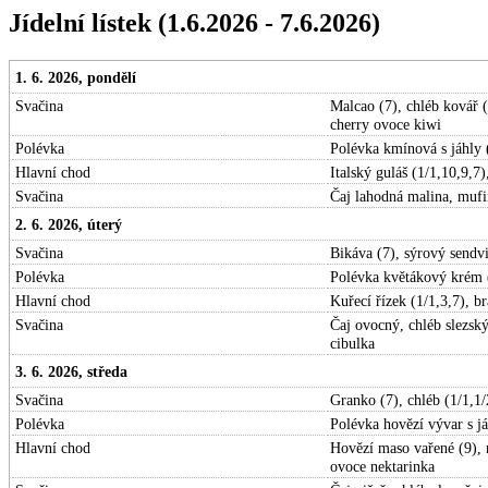
Jídelní lístek (1.6.2026 - 7.6.2026)
1. 6. 2026, pondělí
Svačina
Malcao (7), chléb kovář (
cherry ovoce kiwi
Polévka
Polévka kmínová s jáhly 
Hlavní chod
Italský guláš (1/1,10,9,7
Svačina
Čaj lahodná malina, mufi
2. 6. 2026, úterý
Svačina
Bikáva (7), sýrový sendvi
Polévka
Polévka květákový krém 
Hlavní chod
Kuřecí řízek (1/1,3,7), 
Svačina
Čaj ovocný, chléb slezsk
cibulka
3. 6. 2026, středa
Svačina
Granko (7), chléb (1/1,1
Polévka
Polévka hovězí vývar s j
Hlavní chod
Hovězí maso vařené (9), r
ovoce nektarinka