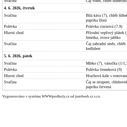
Svačina
Čaj višeň, chléb slunečni
4. 6. 2026, čtvrtek
Svačina
Bílá káva (7), chléb šilh
paprika žlutá
Polévka
Polévka cizrnová (7,9)
Hlavní chod
Přírodní vepřový plátek (
limetka, ovoce jablko
Svačina
Čaj zahradní směs, chléb
kedluben
5. 6. 2026, pátek
Svačina
Mléko (7), vánočka (1/1,
Polévka
Polévka česneková (9)
Hlavní chod
Hrachová kaše s restovano
Svačina
Čaj se sirupem, chlebove
paprika červená
Vygenerováno v systému WWWproškoly.cz od just4web.cz s.r.o.