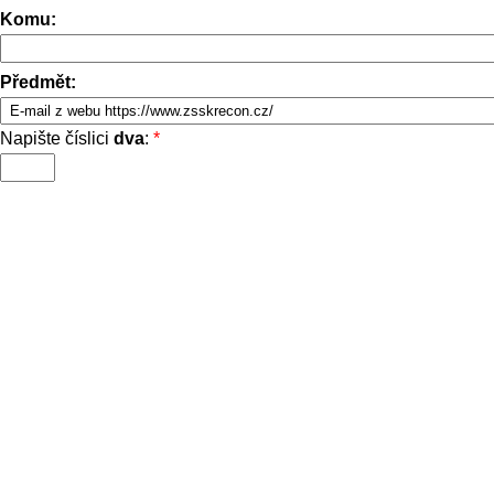
Komu:
Předmět:
Napište číslici
dva
:
*