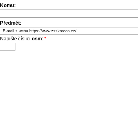
Komu:
Předmět:
Napište číslici
osm
:
*