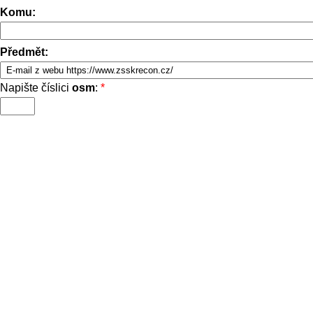
Komu:
Předmět:
Napište číslici
osm
:
*