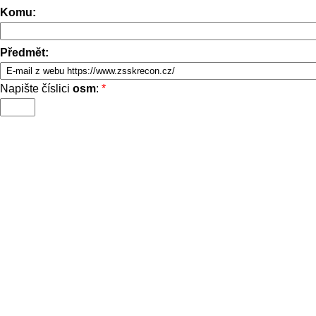
Komu:
Předmět:
Napište číslici
osm
:
*