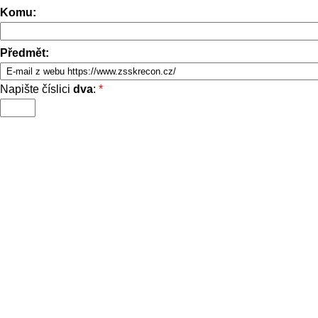
Komu:
Předmět:
Napište číslici
dva
:
*